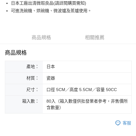
街口支付
日本工廠出清微瑕良品(請詳閱購買需知)
可進洗碗機、烘碗機、微波爐及蒸爐使用。
悠遊付
Google Pay
ATM付款
商品規格
相關推薦
運送方式
商品規格
黑貓本島宅配
產地：
日本
每筆NT$200，滿NT$1,000(含以上)免運費
材質：
瓷器
黑貓外島宅配
每筆NT$360
尺寸：
口徑 5CM／高度 5.5CM／容量 50CC
箱入數：
80入（箱入數僅供批發業者參考，非售價所
含數量）
客服