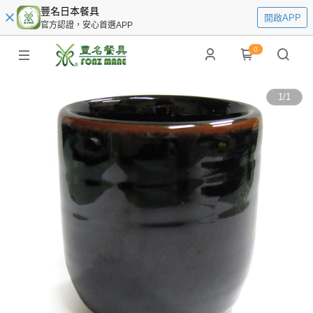
豐名日本餐具
開啟APP
官方認證，安心首選APP
0
1
/
1