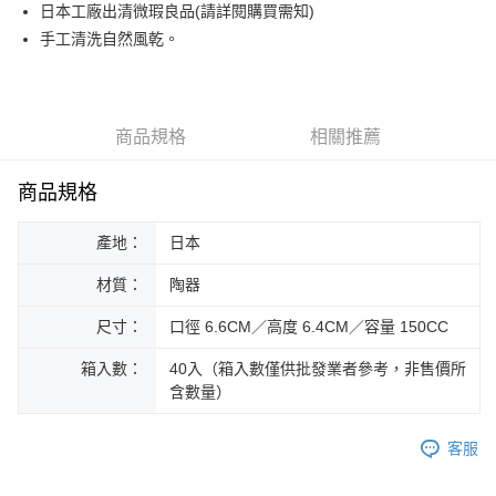
街口支付
日本工廠出清微瑕良品(請詳閱購買需知)
手工清洗自然風乾。
悠遊付
Google Pay
ATM付款
商品規格
相關推薦
運送方式
商品規格
黑貓本島宅配
產地：
日本
每筆NT$200，滿NT$1,000(含以上)免運費
材質：
陶器
黑貓外島宅配
每筆NT$360
尺寸：
口徑 6.6CM／高度 6.4CM／容量 150CC
箱入數：
40入（箱入數僅供批發業者參考，非售價所
含數量）
客服