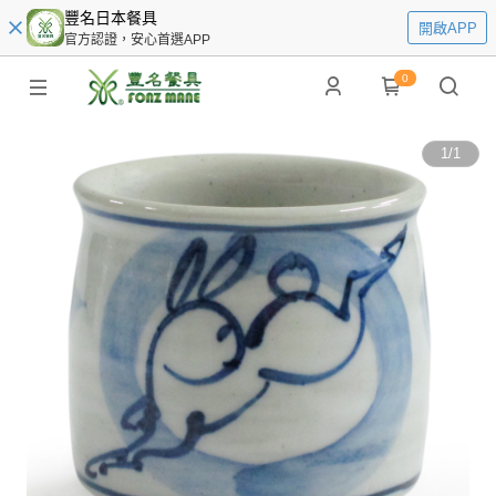
豐名日本餐具
開啟APP
官方認證，安心首選APP
0
1
/
1