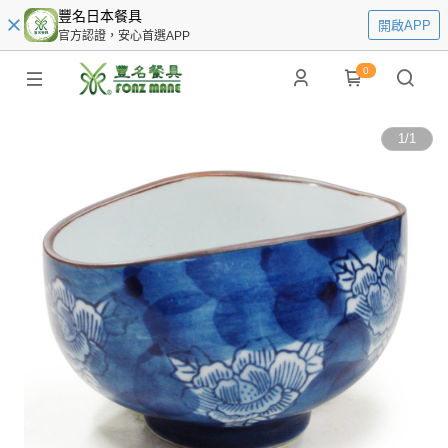
豐名日本餐具
開啟APP
官方認證，安心首選APP
0
1
/
1