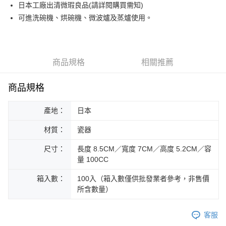
街口支付
日本工廠出清微瑕良品(請詳閱購買需知)
可進洗碗機、烘碗機、微波爐及蒸爐使用。
悠遊付
Google Pay
ATM付款
商品規格
相關推薦
運送方式
商品規格
黑貓本島宅配
產地：
日本
每筆NT$200，滿NT$1,000(含以上)免運費
材質：
瓷器
黑貓外島宅配
每筆NT$360
尺寸：
長度 8.5CM／寬度 7CM／高度 5.2CM／容
量 100CC
箱入數：
100入（箱入數僅供批發業者參考，非售價
所含數量）
客服