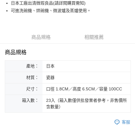
街口支付
日本工廠出清微瑕良品(請詳閱購買需知)
可進洗碗機、烘碗機、微波爐及蒸爐使用。
悠遊付
Google Pay
ATM付款
商品規格
相關推薦
運送方式
商品規格
黑貓本島宅配
產地：
日本
每筆NT$200，滿NT$1,000(含以上)免運費
材質：
瓷器
黑貓外島宅配
每筆NT$360
尺寸：
口徑 1.8CM／高度 6.5CM／容量 100CC
箱入數：
23入（箱入數僅供批發業者參考，非售價所
含數量）
客服