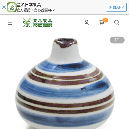
豐名日本餐具
開啟APP
官方認證，安心首選APP
0
1
/
1