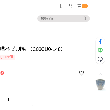
0
尖嘴杯 藍刷毛 【C03CU0-148】
1,000免運
99