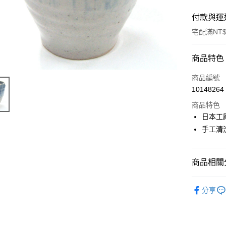
付款與運
宅配滿NT$
付款方式
商品特色
信用卡一
商品編號
10148264
LINE Pay
商品特色
Apple Pay
日本工
手工清
街口支付
悠遊付
商品相關分
Google Pa
杯子
陶
ATM付款
分享
運送方式