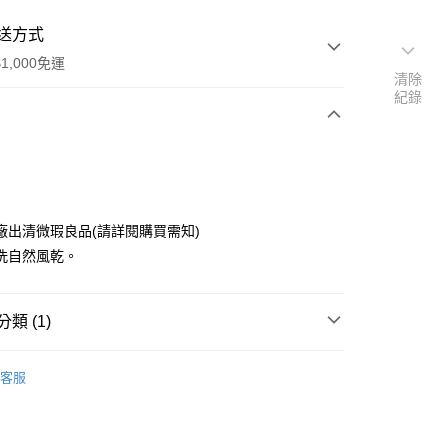
送方式
1,000免運
清除
紀錄
次付款
廠出清微瑕良品(請詳閱購買需知)
洗自然風乾。
類 (1)
y
瓷杯
客服