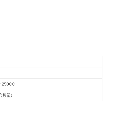
宅配
00，滿NT$1,000(含以上)免運費
宅配
60
250CC
含數量）