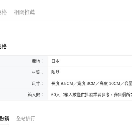
黑貓本島
規格
相關推薦
每筆NT$2
黑貓外島
每筆NT$3
規格
產地：
日本
材質：
陶器
尺寸：
長度 9.5CM／寬度 8CM／高度 10CM／容量 
箱入數：
60入（箱入數僅供批發業者參考，非售價所
熱銷
全站排行