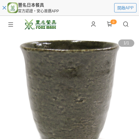
豐名日本餐具
開啟APP
官方認證，安心首選APP
0
1
/
1