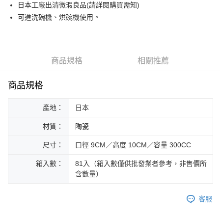
街口支付
日本工廠出清微瑕良品(請詳閱購買需知)
可進洗碗機、烘碗機使用。
悠遊付
Google Pay
ATM付款
商品規格
相關推薦
運送方式
商品規格
黑貓本島宅配
產地：
日本
每筆NT$200，滿NT$1,000(含以上)免運費
材質：
陶瓷
黑貓外島宅配
每筆NT$360
尺寸：
口徑 9CM／高度 10CM／容量 300CC
箱入數：
81入（箱入數僅供批發業者參考，非售價所
含數量）
客服