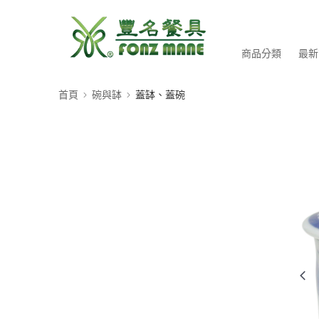
商品分類
最新
首頁
碗與缽
蓋缽、蓋碗