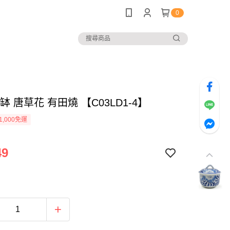
0
蓋缽 唐草花 有田燒 【C03LD1-4】
1,000免運
49