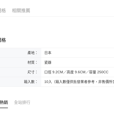
黑貓本島
規格
相關推薦
每筆NT$2
黑貓外島
每筆NT$3
規格
產地：
日本
材質：
瓷器
尺寸：
口徑 9.2CM／高度 9.6CM／容量 250CC
箱入數：
10入（箱入數僅供批發業者參考，非售價所
熱銷
全站排行