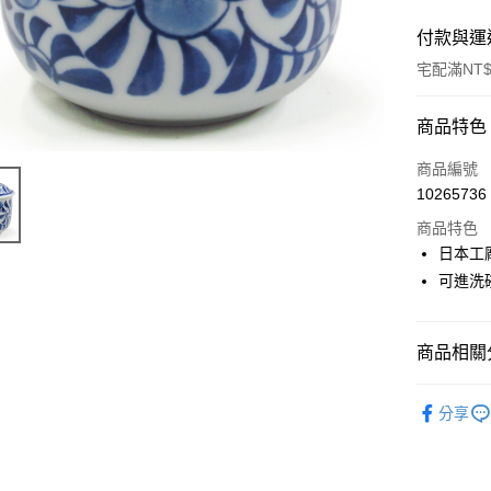
付款與運
宅配滿NT$
付款方式
商品特色
信用卡一
商品編號
10265736
LINE Pay
商品特色
Apple Pay
日本工
可進洗
街口支付
悠遊付
商品相關分
Google Pa
碗與缽
ATM付款
分享
運送方式