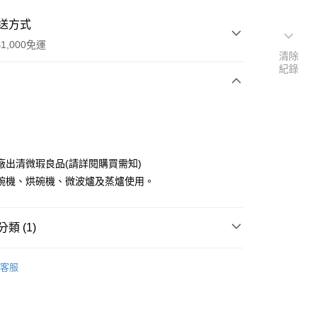
送方式
1,000免運
清除
紀錄
次付款
廠出清微瑕良品(請詳閱購買需知)
碗機、烘碗機、微波爐及蒸爐使用。
類 (1)
y
蓋缽、蓋碗
客服