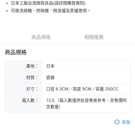
街口支付
日本工廠出清微瑕良品(請詳閱購買需知)
可進洗碗機、烘碗機、微波爐及蒸爐使用。
悠遊付
Google Pay
ATM付款
商品規格
相關推薦
運送方式
商品規格
黑貓本島宅配
產地：
日本
每筆NT$200，滿NT$1,000(含以上)免運費
材質：
瓷器
黑貓外島宅配
每筆NT$360
尺寸：
口徑 8.3CM／高度 9CM／容量 250CC
箱入數：
72入（箱入數僅供批發業者參考，非售價所
含數量）
客服