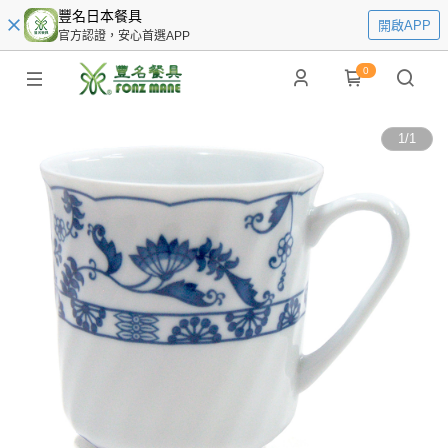
豐名日本餐具
開啟APP
官方認證，安心首選APP
0
1
/
1