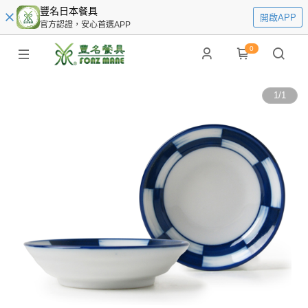
豐名日本餐具
開啟APP
官方認證，安心首選APP
0
1
/
1