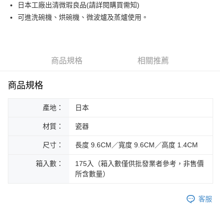
街口支付
日本工廠出清微瑕良品(請詳閱購買需知)
可進洗碗機、烘碗機、微波爐及蒸爐使用。
悠遊付
Google Pay
ATM付款
商品規格
相關推薦
運送方式
商品規格
黑貓本島宅配
產地：
日本
每筆NT$200，滿NT$1,000(含以上)免運費
材質：
瓷器
黑貓外島宅配
每筆NT$360
尺寸：
長度 9.6CM／寬度 9.6CM／高度 1.4CM
箱入數：
175入（箱入數僅供批發業者參考，非售價
所含數量）
客服