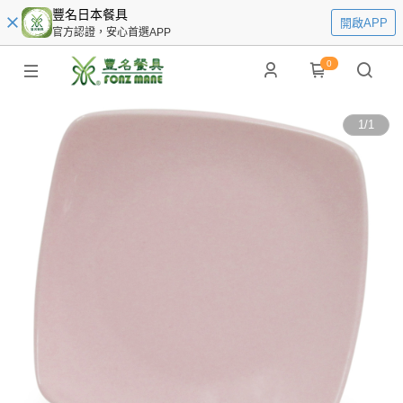
豐名日本餐具
開啟APP
官方認證，安心首選APP
0
1
/
1