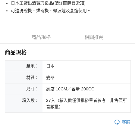
街口支付
日本工廠出清微瑕良品(請詳閱購買需知)
可進洗碗機、烘碗機、微波爐及蒸爐使用。
悠遊付
Google Pay
ATM付款
商品規格
相關推薦
運送方式
商品規格
黑貓本島宅配
產地：
日本
每筆NT$200，滿NT$1,000(含以上)免運費
材質：
瓷器
黑貓外島宅配
每筆NT$360
尺寸：
高度 10CM／容量 200CC
箱入數：
27入（箱入數僅供批發業者參考，非售價所
含數量）
客服