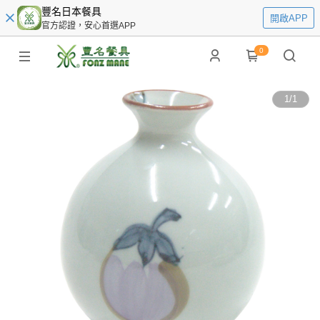
豐名日本餐具
開啟APP
官方認證，安心首選APP
0
1
/
1