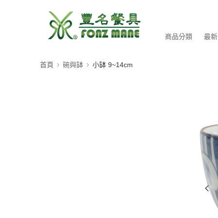
商品分類
最新
首頁
碗與缽
小缽 9~14cm