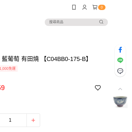
0
缽 藍葡萄 有田燒 【C04BB0-175-B】
1,000免運
59