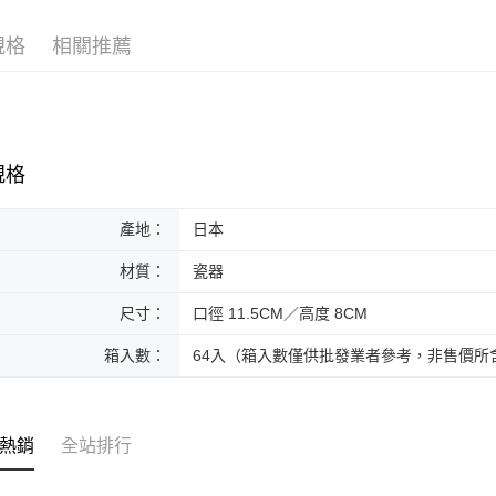
黑貓本島
規格
相關推薦
每筆NT$2
黑貓外島
每筆NT$3
規格
產地：
日本
材質：
瓷器
尺寸：
口徑 11.5CM／高度 8CM
箱入數：
64入（箱入數僅供批發業者參考，非售價所
熱銷
全站排行