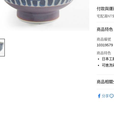
付款與運
宅配滿NT$
付款方式
商品特色
信用卡一
商品編號
10319579
LINE Pay
商品特色
Apple Pay
日本工
可進洗
街口支付
悠遊付
商品相關分
Google Pa
碗與缽
ATM付款
分享
運送方式