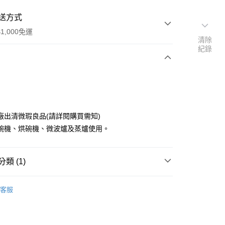
送方式
1,000免運
清除
紀錄
次付款
廠出清微瑕良品(請詳閱購買需知)
碗機、烘碗機、微波爐及蒸爐使用。
類 (1)
y
小缽 9~14cm
客服