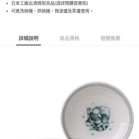
日本工廠出清微瑕良品(請詳閱購買需知)
運送方式
可進洗碗機、烘碗機、微波爐及蒸爐使用。
黑貓本島宅配
每筆NT$200，滿NT$1,000(含以上)免運費
黑貓外島宅配
詳細說明
商品規格
相關推薦
每筆NT$360