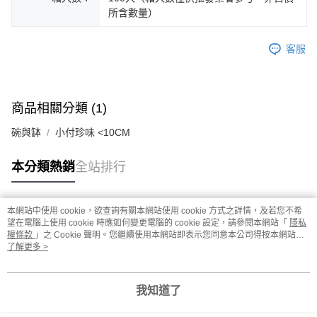
所含數量）
客服
商品相關分類 (1)
碗與缽
小付珍味 <10CM
本分類熱銷
全站排行
本網站中使用 cookie，欲查詢有關本網站使用 cookie 方式之詳情，及若您不希
熱門標籤
望在電腦上使用 cookie 時應如何變更電腦的 cookie 設定，請參閱本網站「
隱私
權條款
」之 Cookie 聲明。您繼續使用本網站即表示您同意本公司得按本網站使
用條款之 Cookie 聲明使用 cookie。
了解更多 >
我知道了