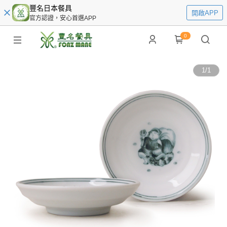
豐名日本餐具
開啟APP
官方認證，安心首選APP
0
1
/
1