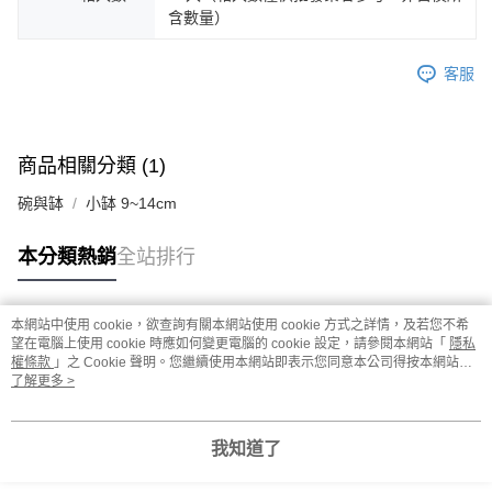
含數量）
客服
商品相關分類 (1)
碗與缽
小缽 9~14cm
本分類熱銷
全站排行
本網站中使用 cookie，欲查詢有關本網站使用 cookie 方式之詳情，及若您不希
熱門標籤
望在電腦上使用 cookie 時應如何變更電腦的 cookie 設定，請參閱本網站「
隱私
權條款
」之 Cookie 聲明。您繼續使用本網站即表示您同意本公司得按本網站使
用條款之 Cookie 聲明使用 cookie。
了解更多 >
我知道了