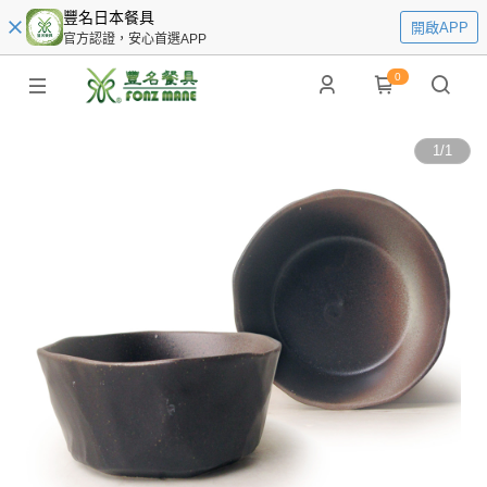
豐名日本餐具
開啟APP
官方認證，安心首選APP
0
1
/
1