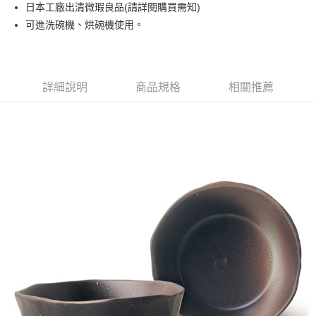
日本工廠出清微瑕良品(請詳閱購買需知)
運送方式
可進洗碗機、烘碗機使用。
黑貓本島宅配
每筆NT$200，滿NT$1,000(含以上)免運費
黑貓外島宅配
詳細說明
商品規格
相關推薦
每筆NT$360