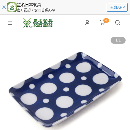
豐名日本餐具
開啟APP
官方認證，安心首選APP
0
1
/
1