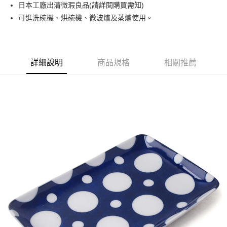
日本工廠出清微瑕良品(請詳閱購買需知)
運送方式
可進洗碗機、烘碗機、微波爐及蒸爐使用。
黑貓本島宅配
每筆NT$200，滿NT$1,000(含以上)免運費
黑貓外島宅配
詳細說明
商品規格
相關推薦
每筆NT$360