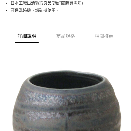
日本工廠出清微瑕良品(請詳閱購買需知)
運送方式
可進洗碗機、烘碗機使用。
黑貓本島宅配
每筆NT$200，滿NT$1,000(含以上)免運費
黑貓外島宅配
詳細說明
商品規格
相關推薦
每筆NT$360