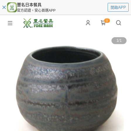
豐名日本餐具
開啟APP
官方認證，安心首選APP
0
1
/
1