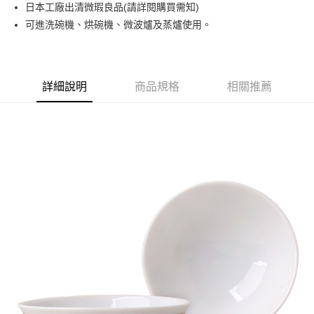
日本工廠出清微瑕良品(請詳閱購買需知)
運送方式
可進洗碗機、烘碗機、微波爐及蒸爐使用。
黑貓本島宅配
每筆NT$200，滿NT$1,000(含以上)免運費
黑貓外島宅配
詳細說明
商品規格
相關推薦
每筆NT$360