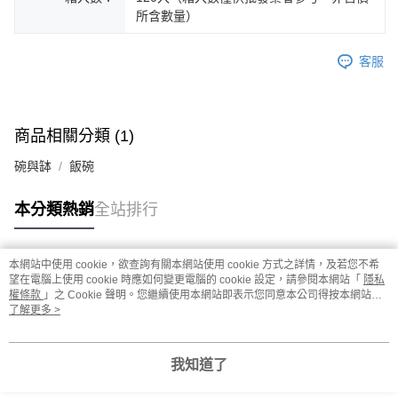
所含數量）
客服
商品相關分類 (1)
碗與缽
飯碗
本分類熱銷
全站排行
本網站中使用 cookie，欲查詢有關本網站使用 cookie 方式之詳情，及若您不希
熱門標籤
望在電腦上使用 cookie 時應如何變更電腦的 cookie 設定，請參閱本網站「
隱私
權條款
」之 Cookie 聲明。您繼續使用本網站即表示您同意本公司得按本網站使
用條款之 Cookie 聲明使用 cookie。
了解更多 >
我知道了