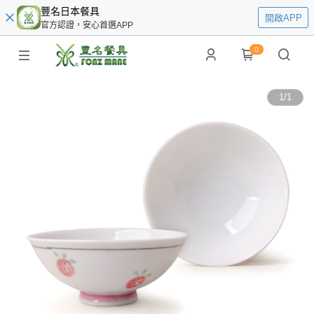
豐名日本餐具
開啟APP
官方認證，安心首選APP
0
1
/
1