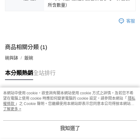
所含數量）
客服
商品相關分類 (1)
碗與缽
飯碗
本分類熱銷
全站排行
本網站中使用 cookie，欲查詢有關本網站使用 cookie 方式之詳情，及若您不希
熱門標籤
望在電腦上使用 cookie 時應如何變更電腦的 cookie 設定，請參閱本網站「
隱私
權條款
」之 Cookie 聲明。您繼續使用本網站即表示您同意本公司得按本網站使
用條款之 Cookie 聲明使用 cookie。
了解更多 >
我知道了