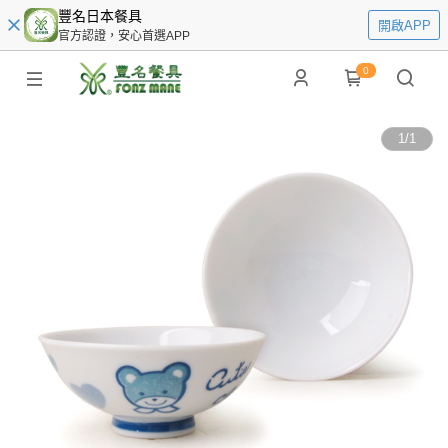
豐名日本餐具
開啟APP
官方認證，安心首選APP
0
1
/
1