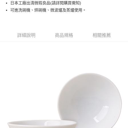
日本工廠出清微瑕良品(請詳閱購買需知)
運送方式
可進洗碗機、烘碗機、微波爐及蒸爐使用。
黑貓本島宅配
每筆NT$200，滿NT$1,000(含以上)免運費
黑貓外島宅配
詳細說明
商品規格
相關推薦
每筆NT$360