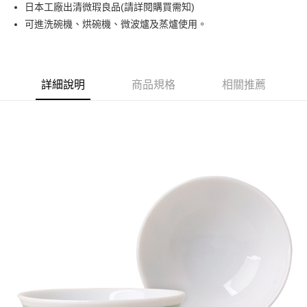
日本工廠出清微瑕良品(請詳閱購買需知)
運送方式
可進洗碗機、烘碗機、微波爐及蒸爐使用。
黑貓本島宅配
每筆NT$200，滿NT$1,000(含以上)免運費
黑貓外島宅配
詳細說明
商品規格
相關推薦
每筆NT$360