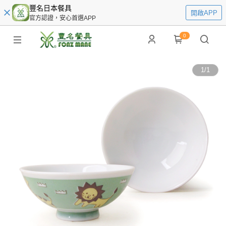
豐名日本餐具
開啟APP
官方認證，安心首選APP
0
1
/
1