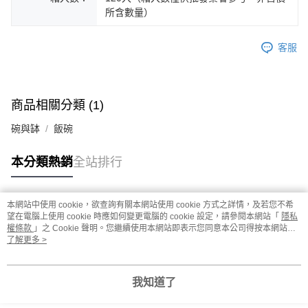
所含數量）
客服
商品相關分類 (1)
碗與缽
飯碗
本分類熱銷
全站排行
本網站中使用 cookie，欲查詢有關本網站使用 cookie 方式之詳情，及若您不希
熱門標籤
望在電腦上使用 cookie 時應如何變更電腦的 cookie 設定，請參閱本網站「
隱私
權條款
」之 Cookie 聲明。您繼續使用本網站即表示您同意本公司得按本網站使
用條款之 Cookie 聲明使用 cookie。
了解更多 >
我知道了