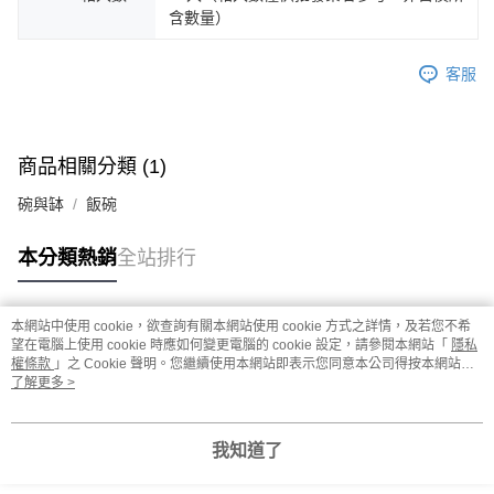
含數量）
客服
商品相關分類 (1)
碗與缽
飯碗
本分類熱銷
全站排行
本網站中使用 cookie，欲查詢有關本網站使用 cookie 方式之詳情，及若您不希
熱門標籤
望在電腦上使用 cookie 時應如何變更電腦的 cookie 設定，請參閱本網站「
隱私
權條款
」之 Cookie 聲明。您繼續使用本網站即表示您同意本公司得按本網站使
用條款之 Cookie 聲明使用 cookie。
了解更多 >
我知道了