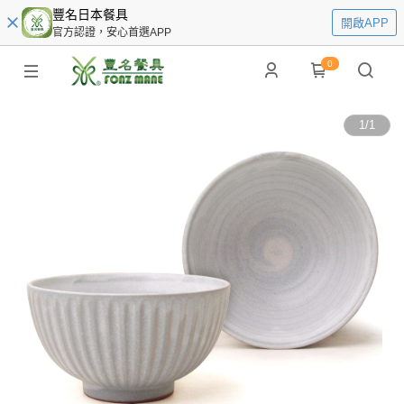
豐名日本餐具
開啟APP
官方認證，安心首選APP
0
1
/
1