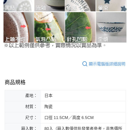
顯示電腦版詳細說明
商品規格
產地：
日本
材質：
陶瓷
尺寸：
口徑 11.5CM／高度 6.5CM
箱入數：
80入（箱入數僅供批發業者參考，非售價所