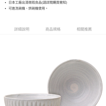
日本工廠出清微瑕良品(請詳閱購買需知)
運送方式
可進洗碗機、烘碗機使用。
黑貓本島宅配
每筆NT$200，滿NT$1,000(含以上)免運費
黑貓外島宅配
詳細說明
商品規格
相關推薦
每筆NT$360