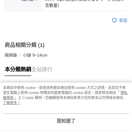
含數量）
客服
商品相關分類 (1)
碗與缽
小缽 9~14cm
本分類熱銷
全站排行
本網站中使用 cookie，欲查詢有關本網站使用 cookie 方式之詳情，及若您不希
熱門標籤
望在電腦上使用 cookie 時應如何變更電腦的 cookie 設定，請參閱本網站「
隱私
權條款
」之 Cookie 聲明。您繼續使用本網站即表示您同意本公司得按本網站使
用條款之 Cookie 聲明使用 cookie。
了解更多 >
我知道了