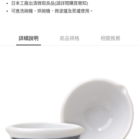
日本工廠出清微瑕良品(請詳閱購買需知)
運送方式
可進洗碗機、烘碗機、微波爐及蒸爐使用。
黑貓本島宅配
每筆NT$200，滿NT$1,000(含以上)免運費
黑貓外島宅配
詳細說明
商品規格
相關推薦
每筆NT$360