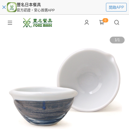
豐名日本餐具
開啟APP
官方認證，安心首選APP
0
1
/
1