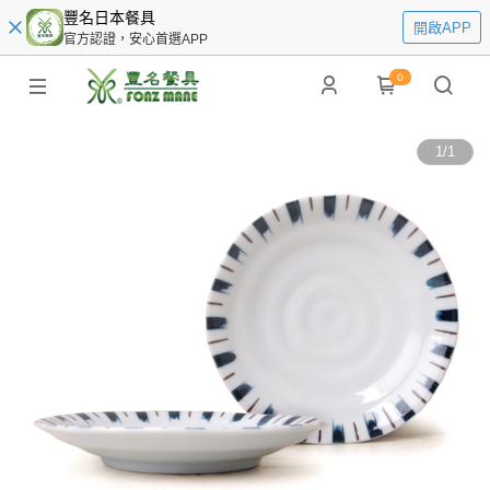
豐名日本餐具
開啟APP
官方認證，安心首選APP
0
1
/
1