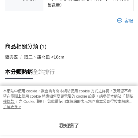
含數量）
客服
商品相關分類 (1)
盤與碟
取皿、銘々皿 <18cm
本分類熱銷
全站排行
本網站中使用 cookie，欲查詢有關本網站使用 cookie 方式之詳情，及若您不希
熱門標籤
望在電腦上使用 cookie 時應如何變更電腦的 cookie 設定，請參閱本網站「
隱私
權條款
」之 Cookie 聲明。您繼續使用本網站即表示您同意本公司得按本網站使
用條款之 Cookie 聲明使用 cookie。
了解更多 >
我知道了