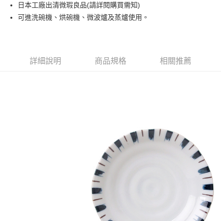
日本工廠出清微瑕良品(請詳閱購買需知)
運送方式
可進洗碗機、烘碗機、微波爐及蒸爐使用。
黑貓本島宅配
每筆NT$200，滿NT$1,000(含以上)免運費
黑貓外島宅配
詳細說明
商品規格
相關推薦
每筆NT$360