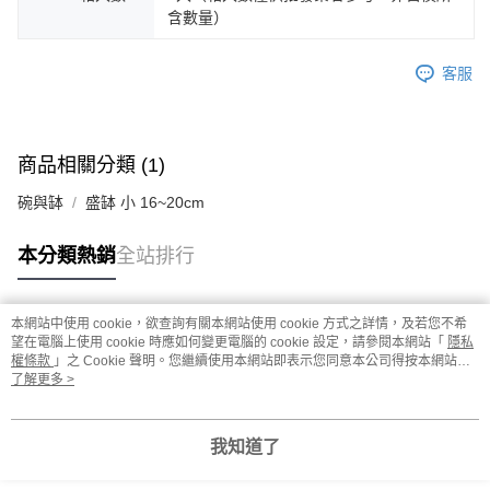
含數量）
客服
商品相關分類 (1)
碗與缽
盛缽 小 16~20cm
本分類熱銷
全站排行
本網站中使用 cookie，欲查詢有關本網站使用 cookie 方式之詳情，及若您不希
熱門標籤
望在電腦上使用 cookie 時應如何變更電腦的 cookie 設定，請參閱本網站「
隱私
權條款
」之 Cookie 聲明。您繼續使用本網站即表示您同意本公司得按本網站使
用條款之 Cookie 聲明使用 cookie。
了解更多 >
我知道了