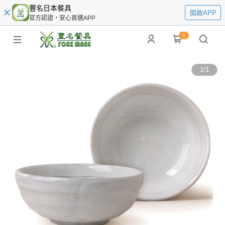
豐名日本餐具
開啟APP
官方認證，安心首選APP
0
1
/
1