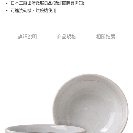
日本工廠出清微瑕良品(請詳閱購買需知)
運送方式
可進洗碗機、烘碗機使用。
黑貓本島宅配
每筆NT$200，滿NT$1,000(含以上)免運費
黑貓外島宅配
詳細說明
商品規格
相關推薦
每筆NT$360