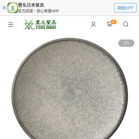
豐名日本餐具
開啟APP
官方認證，安心首選APP
0
1
/
1