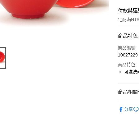
付款與運
宅配滿NT$
付款方式
商品特色
信用卡一
商品編號
10627229
LINE Pay
商品特色
ATM付款
可進洗
運送方式
商品相關分
黑貓本島
碗與缽
分享
每筆NT$2
黑貓外島
每筆NT$3