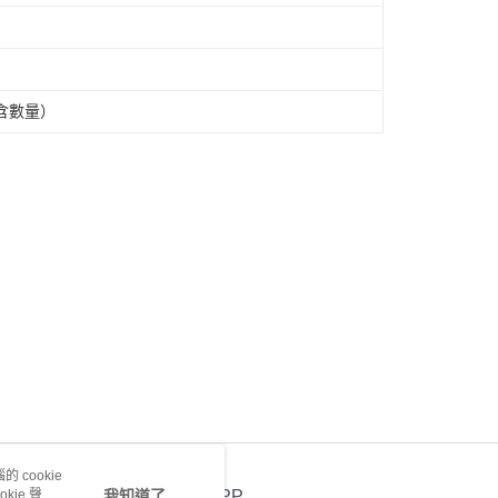
含數量）
 cookie
kie 聲明
我知道了
官方APP