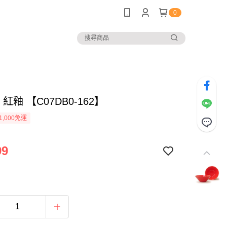
0
 紅釉 【C07DB0-162】
1,000免運
99