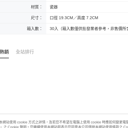
材質：
瓷器
尺寸：
口徑 19.3CM／高度 7.2CM
箱入數：
30入（箱入數僅供批發業者參考，非售價所
熱銷
全站排行
本網站使用 cookie 方式之詳情，及若您不希望在電腦上使用 cookie 時應如何變更電腦的
」之 Cookie 聲明。您繼續使用本網站即表示您同意本公司得按本網站使用條款之 Coo
關於我們
客服資訊