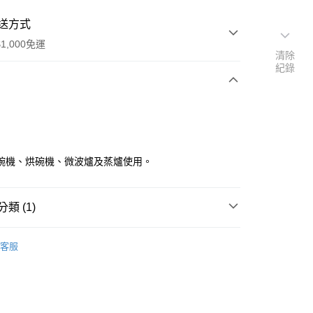
送方式
1,000免運
清除
紀錄
次付款
碗機、烘碗機、微波爐及蒸爐使用。
類 (1)
宅配
麵碗
客服
00，滿NT$1,000(含以上)免運費
宅配
60