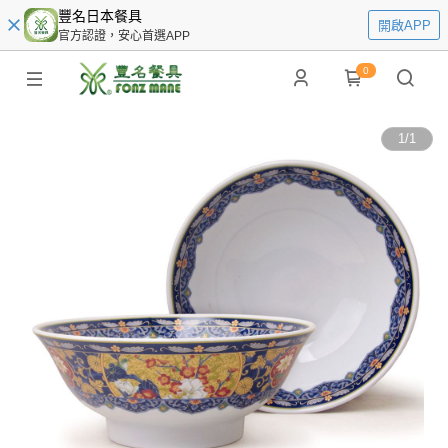
豐名日本餐具
開啟APP
官方認證，安心首選APP
0
1
/
1