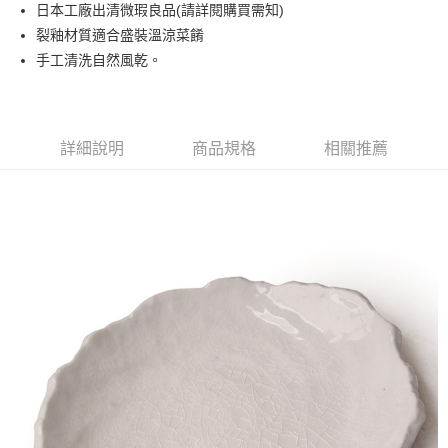
日本工廠出清微瑕良品(請詳閱購買需知)
運送方式
裂釉材質適合盛裝溫涼菜餚
黑貓本島宅配
手工清洗自然風乾。
每筆NT$200，滿NT$1,000(含以上)免運費
黑貓外島宅配
每筆NT$360
詳細說明
商品規格
相關推薦