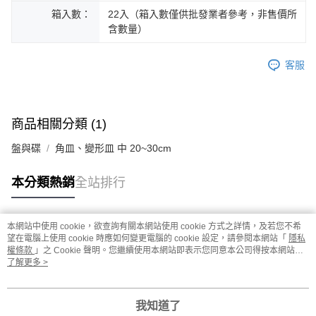
箱入數：
22入（箱入數僅供批發業者參考，非售價所
含數量）
客服
商品相關分類 (1)
盤與碟
角皿、變形皿 中 20~30cm
本分類熱銷
全站排行
本網站中使用 cookie，欲查詢有關本網站使用 cookie 方式之詳情，及若您不希
熱門標籤
望在電腦上使用 cookie 時應如何變更電腦的 cookie 設定，請參閱本網站「
隱私
權條款
」之 Cookie 聲明。您繼續使用本網站即表示您同意本公司得按本網站使
用條款之 Cookie 聲明使用 cookie。
了解更多 >
我知道了