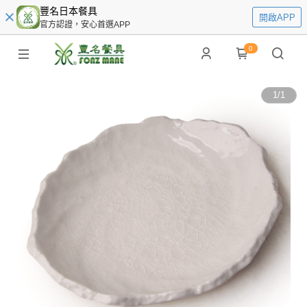
豐名日本餐具
開啟APP
官方認證，安心首選APP
0
1
/
1