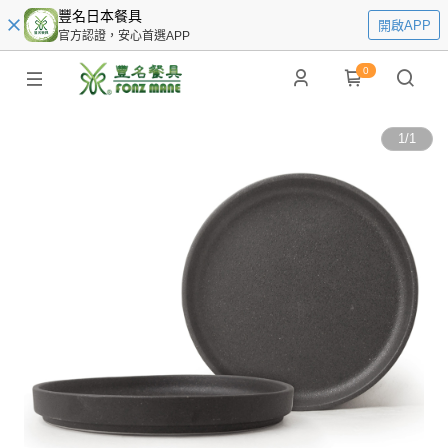
豐名日本餐具
開啟APP
官方認證，安心首選APP
0
1
/
1