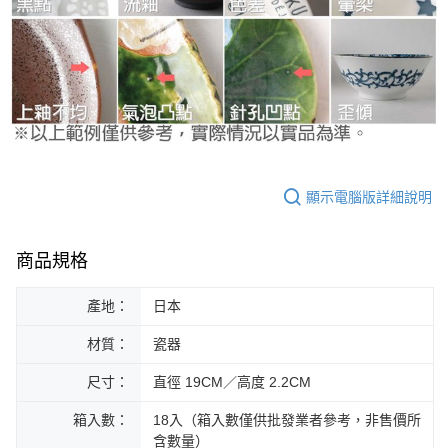
顯示電腦版詳細說明
商品規格
產地：
日本
材質：
瓷器
尺寸：
直徑 19CM／高度 2.2CM
箱入數：
18入（箱入數僅供批發業者參考，非售價所
含數量）