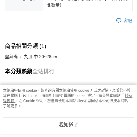
含數量）
客服
商品相關分類 (1)
盤與碟
丸皿 中 20~28cm
本分類熱銷
全站排行
本網站中使用 cookie，欲查詢有關本網站使用 cookie 方式之詳情，及若您不希
熱門標籤
望在電腦上使用 cookie 時應如何變更電腦的 cookie 設定，請參閱本網站「
隱私
權條款
」之 Cookie 聲明。您繼續使用本網站即表示您同意本公司得按本網站使
用條款之 Cookie 聲明使用 cookie。
了解更多 >
我知道了