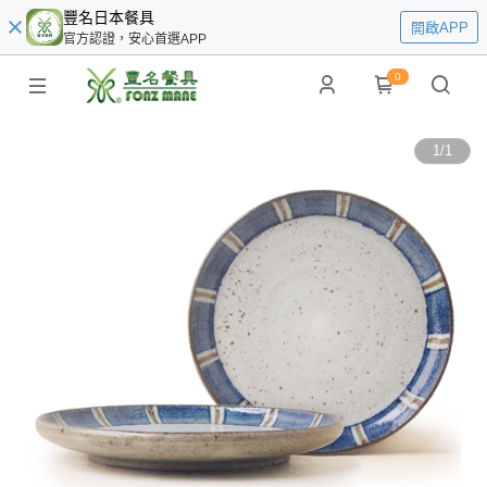
豐名日本餐具
開啟APP
官方認證，安心首選APP
0
1
/
1