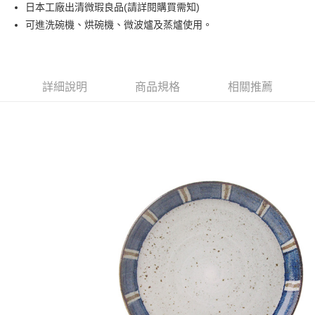
日本工廠出清微瑕良品(請詳閱購買需知)
運送方式
可進洗碗機、烘碗機、微波爐及蒸爐使用。
黑貓本島宅配
每筆NT$200，滿NT$1,000(含以上)免運費
黑貓外島宅配
詳細說明
商品規格
相關推薦
每筆NT$360