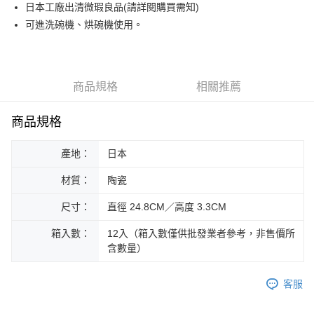
日本工廠出清微瑕良品(請詳閱購買需知)
運送方式
可進洗碗機、烘碗機使用。
黑貓本島宅配
每筆NT$200，滿NT$1,000(含以上)免運費
黑貓外島宅配
商品規格
相關推薦
每筆NT$360
商品規格
產地：
日本
材質：
陶瓷
尺寸：
直徑 24.8CM／高度 3.3CM
箱入數：
12入（箱入數僅供批發業者參考，非售價所
含數量）
客服