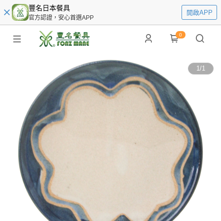
豐名日本餐具
開啟APP
官方認證，安心首選APP
0
1
/
1