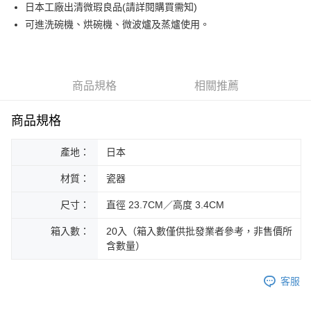
日本工廠出清微瑕良品(請詳閱購買需知)
運送方式
可進洗碗機、烘碗機、微波爐及蒸爐使用。
黑貓本島宅配
每筆NT$200，滿NT$1,000(含以上)免運費
黑貓外島宅配
商品規格
相關推薦
每筆NT$360
商品規格
產地：
日本
材質：
瓷器
尺寸：
直徑 23.7CM／高度 3.4CM
箱入數：
20入（箱入數僅供批發業者參考，非售價所
含數量）
客服