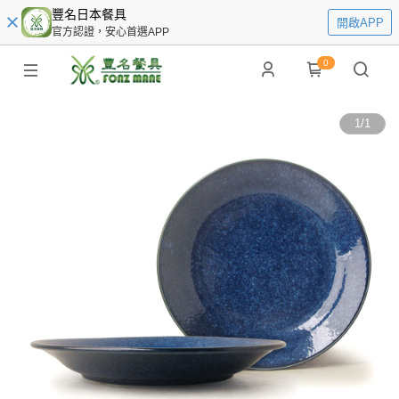
豐名日本餐具
開啟APP
官方認證，安心首選APP
0
1
/
1