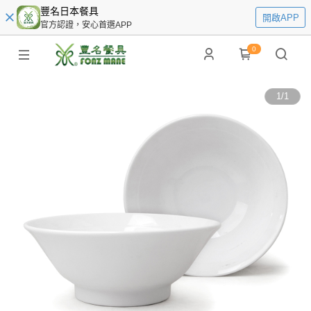
豐名日本餐具
開啟APP
官方認證，安心首選APP
0
1
/
1