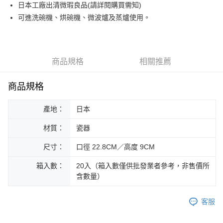
日本工廠出清微瑕良品(請詳閱購買需知)
運送方式
可進洗碗機、烘碗機、微波爐及蒸爐使用。
黑貓本島宅配
每筆NT$200，滿NT$1,000(含以上)免運費
黑貓外島宅配
商品規格
相關推薦
每筆NT$360
商品規格
產地：
日本
材質：
瓷器
尺寸：
口徑 22.8CM／高度 9CM
箱入數：
20入（箱入數僅供批發業者參考，非售價所
含數量）
客服