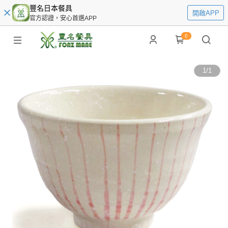
豐名日本餐具
開啟APP
官方認證，安心首選APP
0
1
/
1