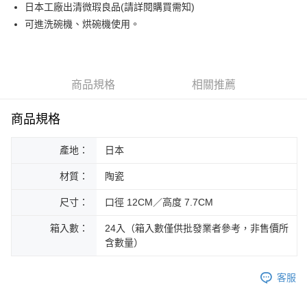
日本工廠出清微瑕良品(請詳閱購買需知)
運送方式
可進洗碗機、烘碗機使用。
黑貓本島宅配
每筆NT$200，滿NT$1,000(含以上)免運費
黑貓外島宅配
商品規格
相關推薦
每筆NT$360
商品規格
產地：
日本
材質：
陶瓷
尺寸：
口徑 12CM／高度 7.7CM
箱入數：
24入（箱入數僅供批發業者參考，非售價所
含數量）
客服