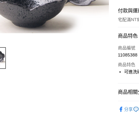
付款與運
宅配滿NT$
付款方式
商品特色
信用卡一
商品編號
11085388
LINE Pay
商品特色
ATM付款
可進洗
運送方式
商品相關分
黑貓本島
碗與缽
分享
每筆NT$2
黑貓外島
每筆NT$3