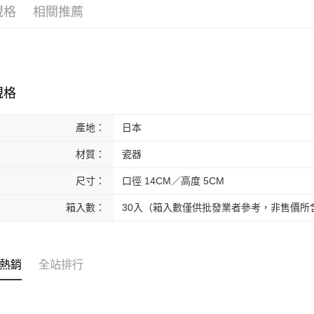
規格
相關推薦
規格
產地：
日本
材質：
瓷器
尺寸：
口徑 14CM／高度 5CM
箱入數：
30入（箱入數僅供批發業者參考，非售價所
熱銷
全站排行