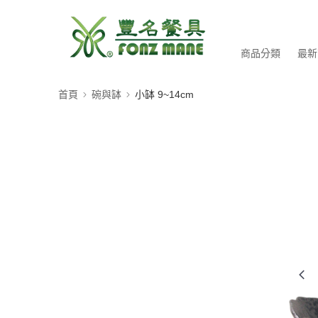
商品分類
最新
首頁
碗與缽
小缽 9~14cm