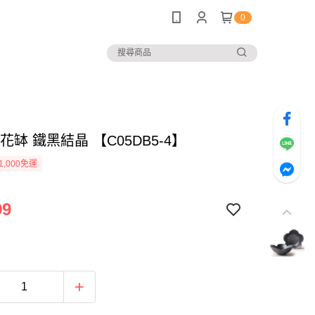
0
櫻花缽 鐵黑結晶 【C05DB5-4】
1,000免運
99