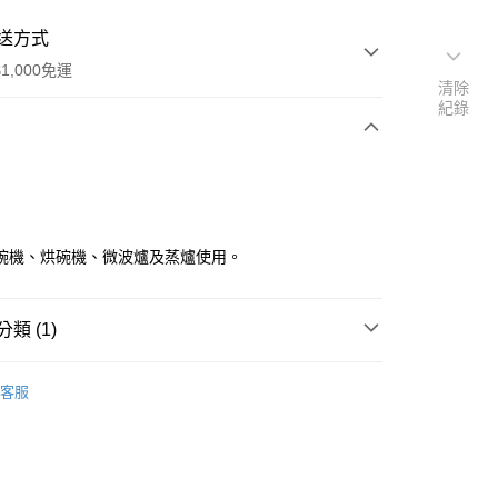
送方式
1,000免運
清除
紀錄
次付款
碗機、烘碗機、微波爐及蒸爐使用。
類 (1)
宅配
小缽 9~14cm
客服
00，滿NT$1,000(含以上)免運費
宅配
60