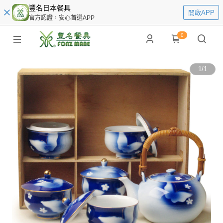
豐名日本餐具
開啟APP
官方認證，安心首選APP
0
1
/
1