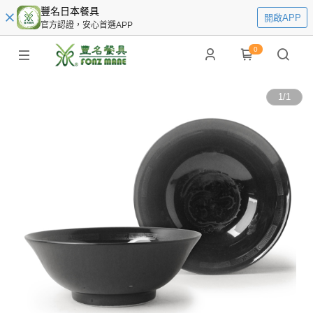
豐名日本餐具
開啟APP
官方認證，安心首選APP
0
1
/
1