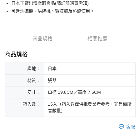
日本工廠出清微瑕良品(請詳閱購買需知)
運送方式
可進洗碗機、烘碗機、微波爐及蒸爐使用。
黑貓本島宅配
每筆NT$200，滿NT$1,000(含以上)免運費
黑貓外島宅配
商品規格
相關推薦
每筆NT$360
商品規格
產地：
日本
材質：
瓷器
尺寸：
口徑 19.8CM／高度 7.5CM
箱入數：
15入（箱入數僅供批發業者參考，非售價所
含數量）
客服