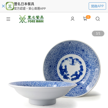
豐名日本餐具
開啟APP
官方認證，安心首選APP
0
1
/
1