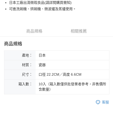
日本工廠出清微瑕良品(請詳閱購買需知)
運送方式
可進洗碗機、烘碗機、微波爐及蒸爐使用。
黑貓本島宅配
每筆NT$200，滿NT$1,000(含以上)免運費
黑貓外島宅配
商品規格
相關推薦
每筆NT$360
商品規格
產地：
日本
材質：
瓷器
尺寸：
口徑 22.2CM／高度 6.6CM
箱入數：
10入（箱入數僅供批發業者參考，非售價所
含數量）
客服