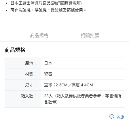
日本工廠出清微瑕良品(請詳閱購買需知)
運送方式
可進洗碗機、烘碗機、微波爐及蒸爐使用。
黑貓本島宅配
每筆NT$200，滿NT$1,000(含以上)免運費
黑貓外島宅配
商品規格
相關推薦
每筆NT$360
商品規格
產地：
日本
材質：
瓷器
尺寸：
直徑 22.3CM／高度 4.4CM
箱入數：
25入（箱入數僅供批發業者參考，非售價所
含數量）
客服