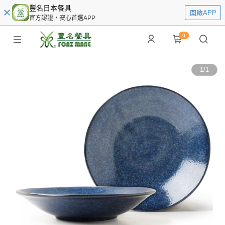
豐名日本餐具
開啟APP
官方認證，安心首選APP
0
1
/
1