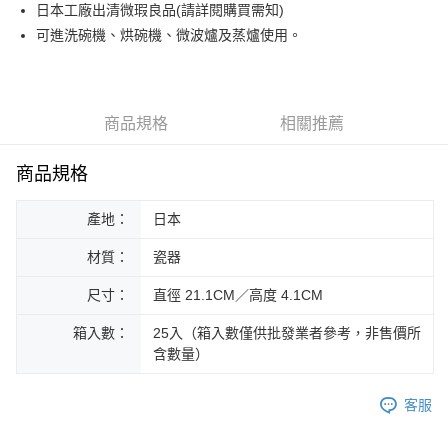
日本工廠出清微瑕良品(請詳閱購買需知)
運送方式
可進洗碗機、烘碗機、微波爐及蒸爐使用。
黑貓本島宅配
每筆NT$200，滿NT$1,000(含以上)免運費
黑貓外島宅配
商品規格
相關推薦
每筆NT$360
商品規格
產地：
日本
材質：
瓷器
尺寸：
直徑 21.1CM／高度 4.1CM
箱入數：
25入（箱入數僅供批發業者參考，非售價所
含數量）
客服