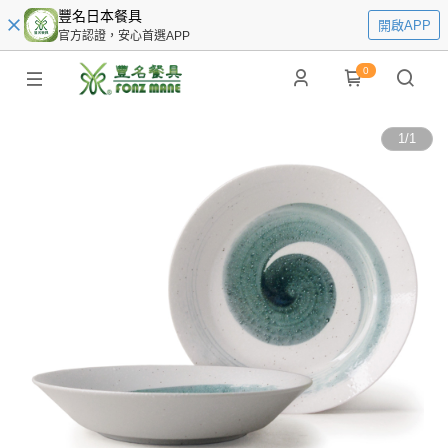
豐名日本餐具
開啟APP
官方認證，安心首選APP
0
1
/
1