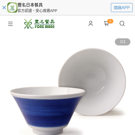
豐名日本餐具
開啟APP
官方認證，安心首選APP
0
1
/
1