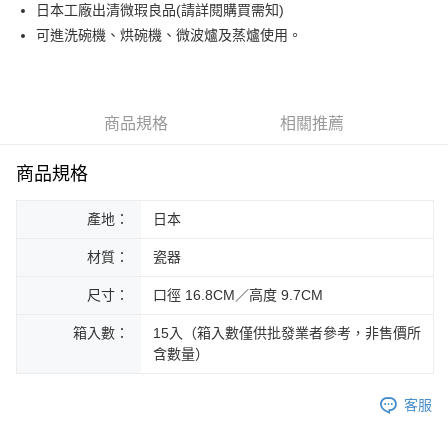
日本工廠出清微瑕良品(請詳閱購買需知)
運送方式
可進洗碗機、烘碗機、微波爐及蒸爐使用。
黑貓本島宅配
每筆NT$200，滿NT$1,000(含以上)免運費
黑貓外島宅配
商品規格
相關推薦
每筆NT$360
商品規格
產地：
日本
材質：
瓷器
尺寸：
口徑 16.8CM／高度 9.7CM
箱入數：
15入（箱入數僅供批發業者參考，非售價所
含數量）
客服