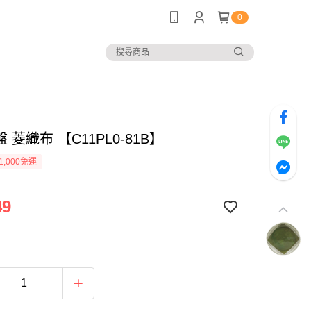
0
盤 菱織布 【C11PL0-81B】
1,000免運
49