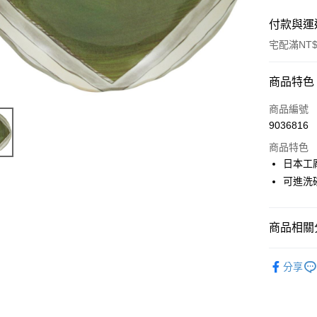
付款與運
宅配滿NT$
付款方式
商品特色
信用卡一
商品編號
9036816
LINE Pay
商品特色
Apple Pay
日本工
可進洗
街口支付
悠遊付
商品相關分
Google Pa
盤與碟
ATM付款
分享
運送方式