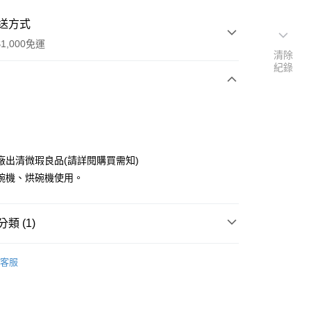
送方式
1,000免運
清除
紀錄
次付款
廠出清微瑕良品(請詳閱購買需知)
碗機、烘碗機使用。
類 (1)
y
丸皿 大 28~38cm
客服