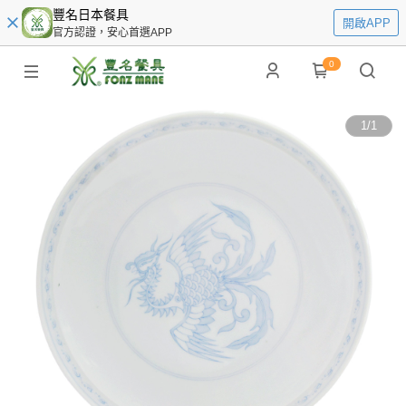
豐名日本餐具
開啟APP
官方認證，安心首選APP
0
1
/
1