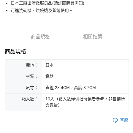
街口支付
日本工廠出清微瑕良品(請詳閱購買需知)
可進洗碗機、烘碗機及蒸爐使用。
悠遊付
Google Pay
ATM付款
商品規格
相關推薦
運送方式
商品規格
黑貓本島宅配
產地：
日本
每筆NT$200，滿NT$1,000(含以上)免運費
材質：
瓷器
黑貓外島宅配
每筆NT$360
尺寸：
直徑 28.4CM／高度 3.7CM
箱入數：
10入（箱入數僅供批發業者參考，非售價所
含數量）
客服