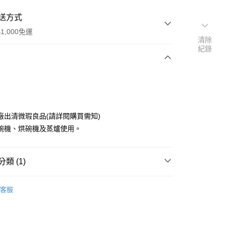
送方式
1,000免運
清除
紀錄
次付款
廠出清微瑕良品(請詳閱購買需知)
碗機、烘碗機及蒸爐使用。
類 (1)
y
角皿、變形皿 中 20~30cm
客服