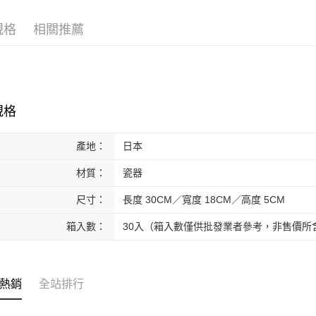
黑貓本島
規格
相關推薦
每筆NT$2
黑貓外島
每筆NT$3
規格
產地：
日本
材質：
瓷器
尺寸：
長度 30CM／寬度 18CM／高度 5CM
箱入數：
30入（箱入數僅供批發業者參考，非售價所
熱銷
全站排行