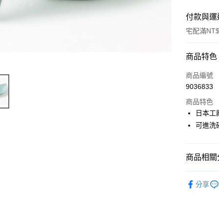
付款與運
宅配滿NT$
付款方式
商品特色
信用卡一
商品編號
9036833
LINE Pay
商品特色
Apple Pay
日本工
可進洗
街口支付
悠遊付
商品相關分
Google Pa
盤與碟
ATM付款
分享
運送方式