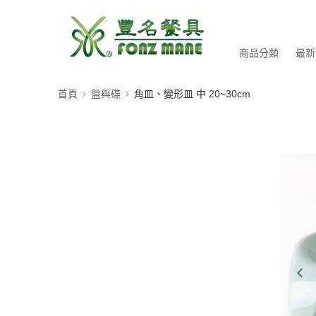
商品分類
最新
首頁
盤與碟
角皿、變形皿 中 20~30cm