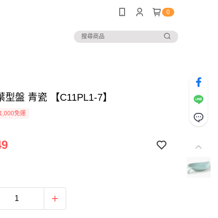
0
＂葉型盤 青瓷 【C11PL1-7】
1,000免運
49