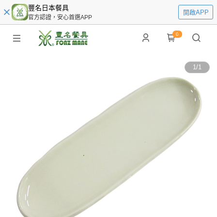
豐名日本餐具
開啟APP
官方認證，安心首選APP
0
1
/
1