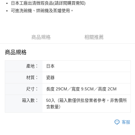
街口支付
日本工廠出清微瑕良品(請詳閱購買需知)
可進洗碗機、烘碗機及蒸爐使用。
悠遊付
Google Pay
ATM付款
商品規格
相關推薦
運送方式
商品規格
黑貓本島宅配
產地：
日本
每筆NT$200，滿NT$1,000(含以上)免運費
材質：
瓷器
黑貓外島宅配
每筆NT$360
尺寸：
長度 29CM／寬度 9.5CM／高度 2CM
箱入數：
50入（箱入數僅供批發業者參考，非售價所
含數量）
客服