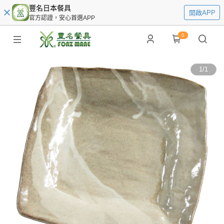
豐名日本餐具
開啟APP
官方認證，安心首選APP
0
1
/
1