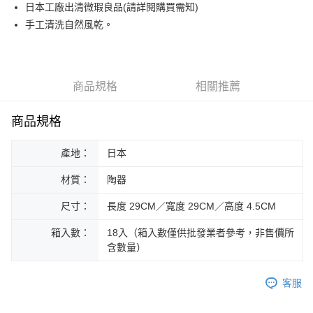
街口支付
日本工廠出清微瑕良品(請詳閱購買需知)
手工清洗自然風乾。
悠遊付
Google Pay
ATM付款
商品規格
相關推薦
運送方式
商品規格
黑貓本島宅配
產地：
日本
每筆NT$200，滿NT$1,000(含以上)免運費
材質：
陶器
黑貓外島宅配
每筆NT$360
尺寸：
長度 29CM／寬度 29CM／高度 4.5CM
箱入數：
18入（箱入數僅供批發業者參考，非售價所
含數量）
客服