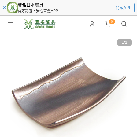
豐名日本餐具
開啟APP
官方認證，安心首選APP
0
1
/
1