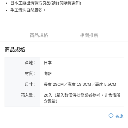
街口支付
日本工廠出清微瑕良品(請詳閱購買需知)
手工清洗自然風乾。
悠遊付
Google Pay
ATM付款
商品規格
相關推薦
運送方式
商品規格
黑貓本島宅配
產地：
日本
每筆NT$200，滿NT$1,000(含以上)免運費
材質：
陶器
黑貓外島宅配
每筆NT$360
尺寸：
長度 29CM／寬度 19.3CM／高度 5.5CM
箱入數：
20入（箱入數僅供批發業者參考，非售價所
含數量）
客服