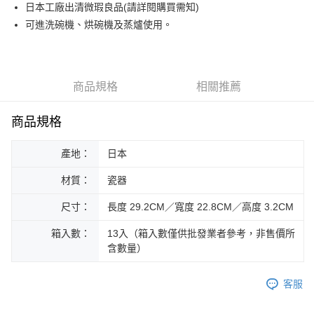
街口支付
日本工廠出清微瑕良品(請詳閱購買需知)
可進洗碗機、烘碗機及蒸爐使用。
悠遊付
Google Pay
ATM付款
商品規格
相關推薦
運送方式
商品規格
黑貓本島宅配
產地：
日本
每筆NT$200，滿NT$1,000(含以上)免運費
材質：
瓷器
黑貓外島宅配
每筆NT$360
尺寸：
長度 29.2CM／寬度 22.8CM／高度 3.2CM
箱入數：
13入（箱入數僅供批發業者參考，非售價所
含數量）
客服