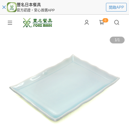
豐名日本餐具
開啟APP
官方認證，安心首選APP
0
1
/
1