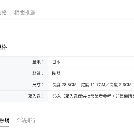
黑貓本島
規格
相關推薦
每筆NT$2
黑貓外島
每筆NT$3
規格
產地：
日本
材質：
陶器
尺寸：
長度 28.5CM／寬度 11.7CM／高度 2.6CM
箱入數：
36入（箱入數僅供批發業者參考，非售價所
熱銷
全站排行