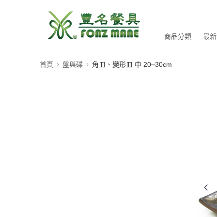
商品分類
最新
首頁
盤與碟
角皿、變形皿 中 20~30cm