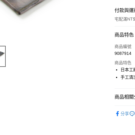
付款與運
宅配滿NT$
付款方式
商品特色
信用卡一
商品編號
9087914
LINE Pay
商品特色
Apple Pay
日本工
手工清
街口支付
悠遊付
商品相關分
Google Pa
盤與碟
ATM付款
分享
運送方式