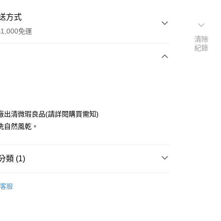
送方式
1,000免運
清除
紀錄
次付款
廠出清微瑕良品(請詳閱購買需知)
洗自然風乾。
類 (1)
y
角皿、變形皿 中 20~30cm
客服