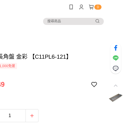
0
長角盤 金彩 【C11PL6-121】
1,000免運
49