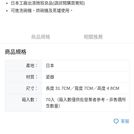
街口支付
日本工廠出清微瑕良品(請詳閱購買需知)
可進洗碗機、烘碗機及蒸爐使用。
悠遊付
Google Pay
ATM付款
商品規格
相關推薦
運送方式
商品規格
黑貓本島宅配
產地：
日本
每筆NT$200，滿NT$1,000(含以上)免運費
材質：
瓷器
黑貓外島宅配
每筆NT$360
尺寸：
長度 31.7CM／寬度 7CM／高度 4.8CM
箱入數：
70入（箱入數僅供批發業者參考，非售價所
含數量）
客服