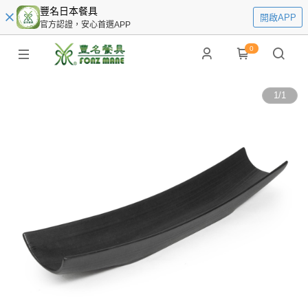
豐名日本餐具
開啟APP
官方認證，安心首選APP
0
1
/
1