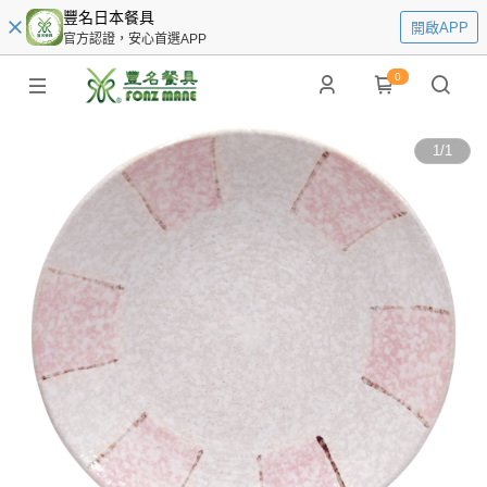
豐名日本餐具
開啟APP
官方認證，安心首選APP
0
1
/
1