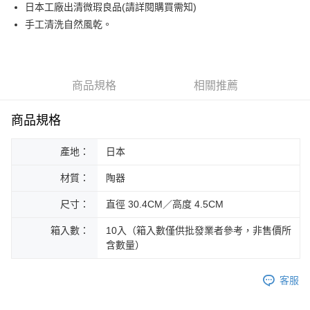
街口支付
日本工廠出清微瑕良品(請詳閱購買需知)
手工清洗自然風乾。
悠遊付
Google Pay
ATM付款
商品規格
相關推薦
運送方式
商品規格
黑貓本島宅配
產地：
日本
每筆NT$200，滿NT$1,000(含以上)免運費
材質：
陶器
黑貓外島宅配
每筆NT$360
尺寸：
直徑 30.4CM／高度 4.5CM
箱入數：
10入（箱入數僅供批發業者參考，非售價所
含數量）
客服